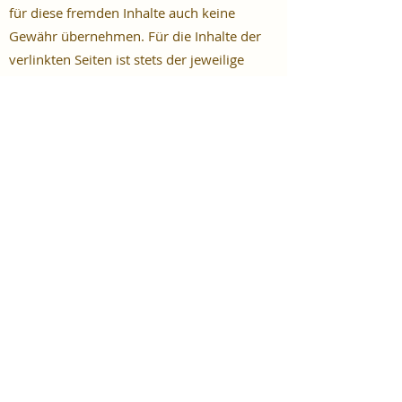
für diese fremden Inhalte auch keine
Gewähr übernehmen. Für die Inhalte der
verlinkten Seiten ist stets der jeweilige
Anbieter oder Betreiber der Seiten
verantwortlich. Die verlinkten Seiten
wurden zum Zeitpunkt der Verlinkung auf
mögliche Rechtsverstöße überprüft.
Rechtswidrige Inhalte waren zum Zeitpunkt
der Verlinkung nicht erkennbar.
Eine permanente inhaltliche Kontrolle der
verlinkten Seiten ist jedoch ohne konkrete
Anhaltspunkte einer Rechtsverletzung nicht
zumutbar. Bei Bekanntwerden von
Rechtsverletzungen werden wir derartige
Links umgehend entfernen.
Urheberrecht