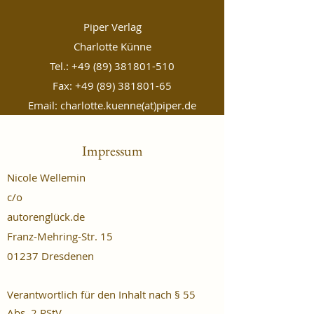
Piper Verlag
Charlotte Künne
Tel.:
+49 (89) 381801-510
Fax:
+49 (89) 381801-65
Email: charlotte.kuenne(at)piper.de
Impressum
Nicole Wellemin
c/o
autorenglück.de
Franz-Mehring-Str. 15
01237 Dresdenen
Verantwortlich für den Inhalt nach § 55
Abs. 2 RStV